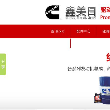
首 頁(yè)
配件中心
維修
招聘信息
當前位置：
首頁(yè)
>
新聞資訊
>
公司新聞