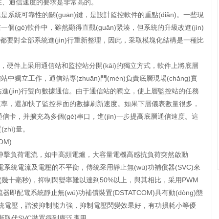
性、通信速度的要求是非常高的。
性的關(guān)鍵，是設計監控軟件的重點(diǎn)。一些現
è)軟件中，雖然顯得直觀(guān)緊湊，但系統的升級改進(jìn)
òng)都要對全部系統進(jìn)行重新整理，因此，采取模塊化結構是一種比
，硬件上采用通信站和監控站分開(kāi)的獨立方式，軟件上將底層
獨立工作，通信站專(zhuān)門(mén)負責底層現場(chǎng)實
進(jìn)行雙向數據通信。由于通信站的獨立，使上層監控站的任務
速率，還加快了監控界面的數據刷新速度。如果下層儀表數量很多，
，并擴充為多個(gè)串口，進(jìn)一步提高底層通信速度。這
)量。
OM)
擊負荷電流，如中高頻電爐，大容量電機高感抗負荷突然啟動
，引起配電系統電流及電壓的不平衡，傳統采用靜止無(wú)功補償器(SVC)來
十毫秒)，抑制閃變率難以達到50%以上，與其相比，采用PWM
器即配電系統靜止無(wú)功補償裝置(DSTATCOM)具有動(dòng)態
)系統電壓，諧波抑制能力強，抑制電壓閃變效果好，有功損耗小等優
裝置逐漸取代SVC裝置得到廣泛應用。