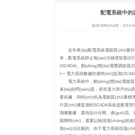
配電系統中的四種
發(fā)布時(shí)間：2014-0
近年來(lái)配電系統電能質(zhì)量控制技
有，配電系統靜止無(wú)功補償裝置(D
(SCADA)，動(dòng)態(tài)電壓調節
(一 電力系統數據的適時(shí)監測(SCAD
電力系統中，動(dòng)態(tài)電能質(z
來(lái)的問(wèn)題，研究電力用戶
要依據，同時(shí)也為電能質(zhì)量標準
行質(zhì)量監測的SCADA系統是配電管理系統
測量數據，還包括分合閘、過(guò)流
跳閘時(shí)，還要記錄現場(chǎng)的
無(wú)法比擬的。由于電力系統現場(c