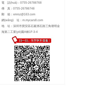
電 話(huà)：0755-26788768
傳 真：0755-26786748
郵 箱：
xmrsz@163.com
網(wǎng) 址：
m.mycars8.com
地 址：深圳市寶安區石巖洲石路三角塘明金
海第二工業(yè)園A棟1F-3-4