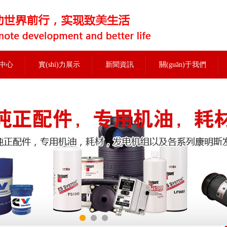
中心
實(shí)力展示
新聞資訊
關(guān)于我們