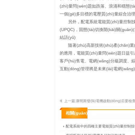
(zhì)量問(wèn)題如跌落、浪涌和穩態(tà
一個(gè)多目標的電壓質(zhì)量綜合治理裝置
另外，配電系統電能質(zhì)量控制技術
(UPQC)，固態(tài)切換開(kāi)關(guān)
結語(yǔ)
隨著(zhù)高新技術(shù)產(chǎn)業(yè
的應用，電能質(zhì)量問(wèn)題日益引起人們的廣
客戶(hù)售電、電網(wǎng)分級調度
互動(dòng)管理將是未來(lái)電網(wǎng)質
上一篇:康明斯發(fā)電機啟動(dòng)后要檢
相關(guān)資訊
配電系統中的四種主要電能質(zhì)量控制技術(