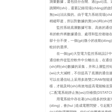
測量數據，還包括分合閘、過(guò)流
跳閘時(shí)，還要記錄現場(chǎng
無(wú)法比擬的。由于電力系統現場(chǎn
稍縱即逝，所以對數據的實(shí)時(shí)性
監控系統底層數據可靠、高效的通信是系統可
有的軟件將數據通信、處理和監控都做在一個(
卻十分不便，一個(gè)微小的改動(dòn
較好的選擇。
在一個(gè)大型電力監控系統設計中，
通信軟件從監控軟件中分離出去，在通信站中獨立
(shí)時(shí)數據的采集，并和上層
(wù)大大減輕，不但提高了底層的通信
可以在通信站上采用多路雙口RAM智能通信卡
樣，才能及時(shí)有效地提高電能輸送質(zhì
(二配電系統靜止無(wú)功補償(DSTATC
用電系統中存在著(zhù)很多的快速
(dòng)，會(huì )造成電壓閃變