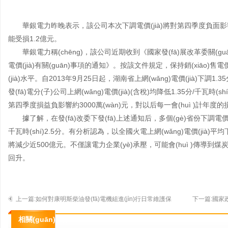
華銀電力昨晚表示，該公司本次下調電價(jià)將對第四季度負面影響約3
能受損1.2億元。
華銀電力稱(chēng)，該公司近期收到《國家發(fā)展改革委關(guān
電價(jià)有關(guān)事項的通知》。按該文件規定，保持銷(xiāo
(jià)水平。自2013年9月25日起，湖南省上網(wǎng)電價(jià)下調
發(fā)電分(子)公司上網(wǎng)電價(jià)(含稅)均降低1.35分/千瓦時(shí
第四季度損益負影響約3000萬(wàn)元，對以后每一會(huì )計年度的損
據了解，在發(fā)改委下發(fā)上述通知后，多個(gè)省份下調電價(jià
千瓦時(shí)2.5分。有分析認為，以全國火電上網(wǎng)電價(jià)平均
將減少近500億元。不僅讓電力企業(yè)承壓，可能會(huì )傳導到煤炭
回升。
上一篇:如何對康明斯柴油發(fā)電機組進(jìn)行日常維護保
下一篇:國家
養
相關(guān)資訊