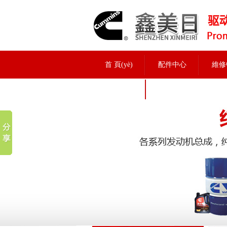
首 頁(yè)
配件中心
維修
招聘信息
實(shí)力展示