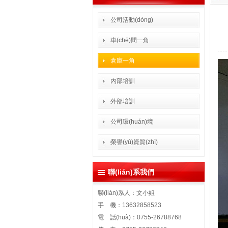
公司活動(dòng)
車(chē)間一角
倉庫一角
內部培訓
外部培訓
公司環(huán)境
榮譽(yù)資質(zhì)
聯(lián)系我們
聯(lián)系人：文小姐
手 機：13632858523
電 話(huà)：0755-26788768