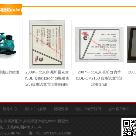
相關(guān)展示
電機組的維護
2009年 北京康明斯 雷素偉
2007年 北京康明斯 舒貞華
2008
ISBE 發(fā)動(dòng)機服務
ISDE-CM2150 資格認證培訓
(wù)資格認證培訓證書(shū)
證書(shū)
維修中心
實(shí)力展示
新聞資訊
關(guān)于我們
合作客戶(hù)
維修
康明斯配件
康明斯發(fā)動(dòng)機配件
(yè)園A棟1F-3-4
55-26786748 郵 箱：
xmrsz@163.com