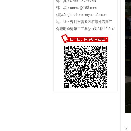
傳 真：0755-26786748
郵 箱：
xmrsz@163.com
網(wǎng) 址：
m.mycars8.com
地 址：深圳市寶安區石巖洲石路三
角塘明金海第二工業(yè)園A棟1F-3-4