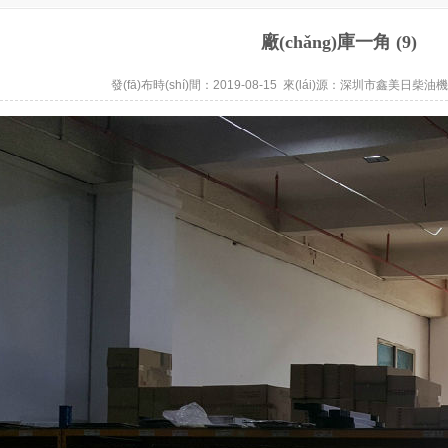
廠(chǎng)庫一角 (9)
發(fā)布時(shí)間：2019-08-15 來(lái)源：
深圳市鑫美日柴油機