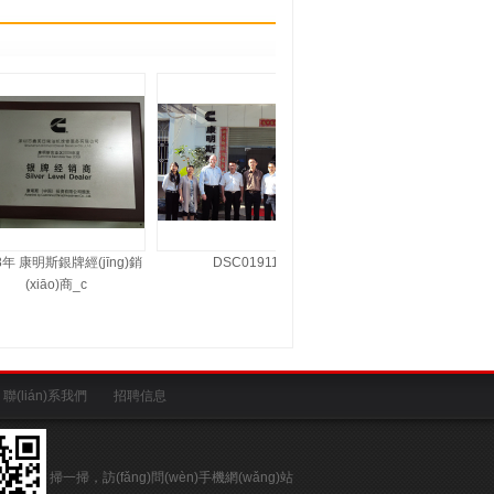
年 康明斯銀牌經(jīng)銷
DSC01911
CIMG7262
(xiāo)商_c
聯(lián)系我們
招聘信息
掃一掃，訪(fǎng)問(wèn)手機網(wǎng)站