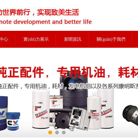
中心
實(shí)力展示
新聞資訊
關(guān)于我們
當前位置：
首頁(yè)
>
實(shí)力展示
>
倉庫一角