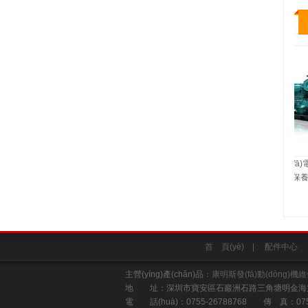
康明斯柴油發(fā)
與保養
首 頁(yè)
|
配件中心
主營(yíng)產(chǎn)品：
康明斯發(fā)動(dòng)機
地 址：深圳市寶安區石巖洲石路三角塘明金海第二工業
電 話(huà)：0755-26788768 傳 真：07