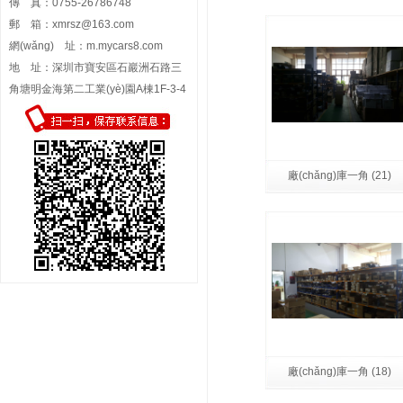
傳 真：0755-26786748
郵 箱：
xmrsz@163.com
網(wǎng) 址：
m.mycars8.com
地 址：深圳市寶安區石巖洲石路三
角塘明金海第二工業(yè)園A棟1F-3-4
廠(chǎng)庫一角 (21)
廠(chǎng)庫一角 (18)