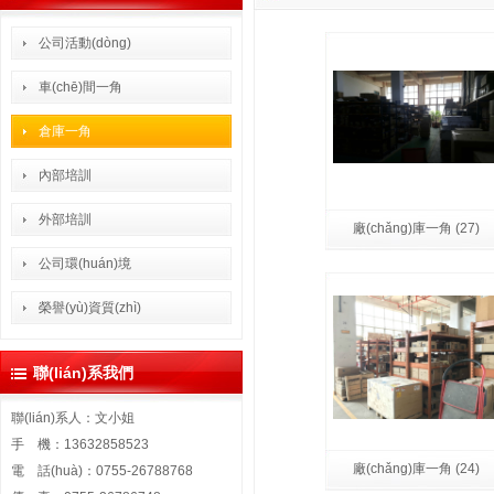
公司活動(dòng)
車(chē)間一角
倉庫一角
內部培訓
外部培訓
廠(chǎng)庫一角 (27)
公司環(huán)境
榮譽(yù)資質(zhì)
聯(lián)系我們
聯(lián)系人：文小姐
手 機：13632858523
廠(chǎng)庫一角 (24)
電 話(huà)：0755-26788768