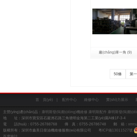
廠(chǎng)庫一角 (9)
50條
第一頁
首 頁(yè)
|
配件中心
維修中心
實(shí)力展示
主營(yíng)產(chǎn)品：
康明斯發(fā)動(dòng)機維修
康明斯配件
康明斯發(fā)動(d
地 址：深圳市寶安區石巖洲石路三角塘明金海第二工業(yè)園A棟1F-3-4
電 話(huà)：0755-26788768 傳 真：0755-26786748 郵 箱：
xmrs
版權所有：深圳市鑫美日柴油機維修服務(wù)有限公司
粵ICP備13011527號
百度統計