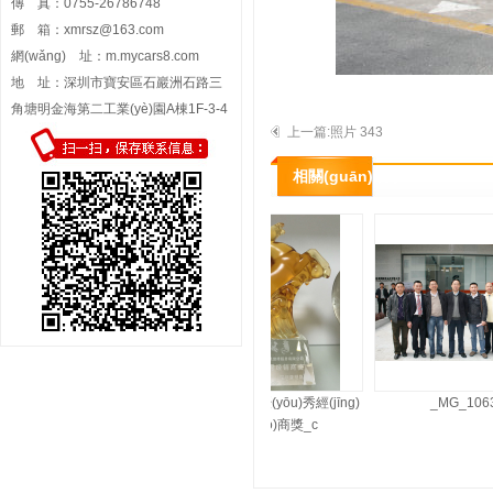
傳 真：0755-26786748
郵 箱：
xmrsz@163.com
網(wǎng) 址：
m.mycars8.com
地 址：深圳市寶安區石巖洲石路三
角塘明金海第二工業(yè)園A棟1F-3-4
上一篇:照片 343
相關(guān)展示
2013年年度優(yōu)秀經(jīng)
_MG_106
銷(xiāo)商獎_c