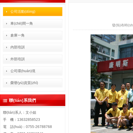
公司活動(dòng)
車(chē)間一角
發(fā)布時(sh
倉庫一角
內部培訓
外部培訓
公司環(huán)境
榮譽(yù)資質(zhì)
聯(lián)系我們
聯(lián)系人：文小姐
手 機：13632858523
電 話(huà)：0755-26788768