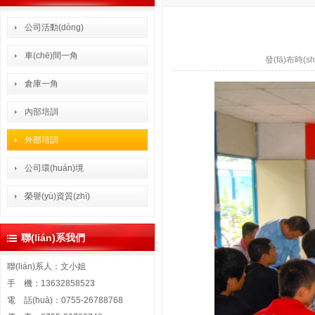
公司活動(dòng)
車(chē)間一角
發(fā)布時(sh
倉庫一角
內部培訓
外部培訓
公司環(huán)境
榮譽(yù)資質(zhì)
聯(lián)系我們
聯(lián)系人：文小姐
手 機：13632858523
電 話(huà)：0755-26788768