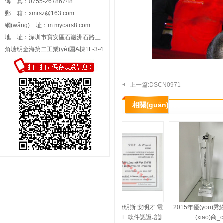
傳 真：0755-26786748
郵 箱：
xmrsz@163.com
網(wǎng) 址：
m.mycars8.com
地 址：深圳市寶安區石巖洲石路三
角塘明金海第二工業(yè)園A棟1F-3-4
上一篇:DSCN0971
相關(guān)展示
2008年 北京康明斯 安明才 電
2015年優(yōu)秀經(
工基礎與INSITE 軟件認證培訓
(xiāo)商_c